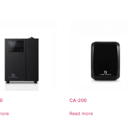
0
CA-200
more
Read more