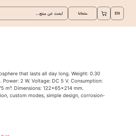
EN
منتجاتنا
sphere that lasts all day long. Weight: 0.30
l. Power: 2 W. Voltage: DC 5 V. Consumption:
 75 m³. Dimensions: 122×65×214 mm.
tion, custom modes, simple design, corrosion-