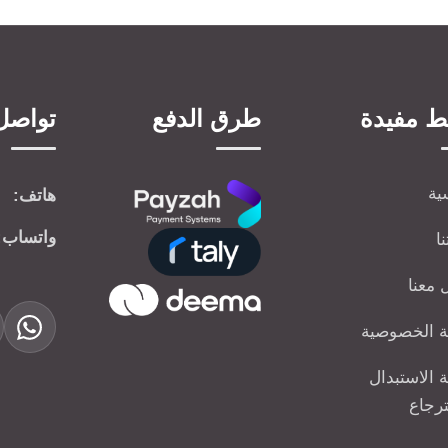
ط مفيدة
طرق الدفع
تواصل 
ية
هاتف:
واتساب:
ا
 معنا
 الخصوصية
 الاستبدال
ترجاع